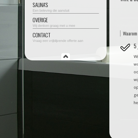
SAUNA'S
Een beleving die aansluit
OVERIGE
Wij denken graag met u mee
Waarom 
CONTACT
Vraag een vrijblijvende offerte aan
5 
Wi
wo
oo
wi
op
ge
he