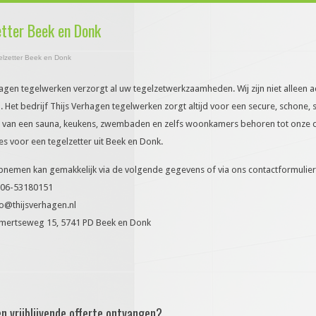
etter Beek en Donk
elzetter Beek en Donk
agen tegelwerken verzorgt al uw tegelzetwerkzaamheden. Wij zijn niet alleen a
 Het bedrijf Thijs Verhagen tegelwerken zorgt altijd voor een secure, schone,
 van een sauna, keukens, zwembaden en zelfs woonkamers behoren tot onze d
es voor een tegelzetter uit Beek en Donk.
pnemen kan gemakkelijk via de volgende gegevens of via ons contactformulier
 06-53180151
fo@thijsverhagen.nl
mertseweg 15, 5741 PD Beek en Donk
en vrijblijvende offerte ontvangen?