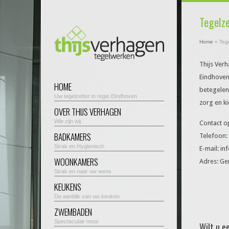
Tegelz
Home
»
Teg
Thijs Verh
Eindhoven.
HOME
betegelen
Uw tegelzetter in regio Eindhoven
zorg en ki
OVER THIJS VERHAGEN
Wie zijn wij
Contact o
BADKAMERS
Telefoon:
Strak en Hygienisch
E-mail: in
WOONKAMERS
Adres: Ge
Strak en naar uw wens
KEUKENS
De aanblik van uw keuken
ZWEMBADEN
Spectaculair mooi
Wilt u e