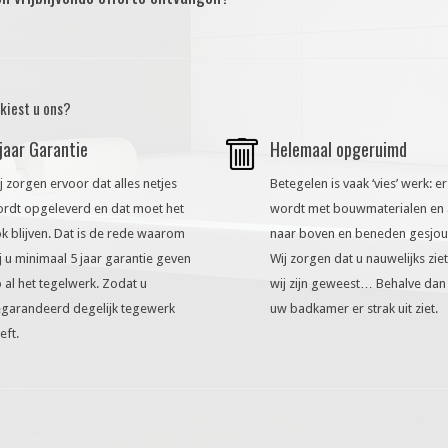
kiest u ons?
jaar Garantie
Helemaal opgeruimd
j zorgen ervoor dat alles netjes
Betegelen is vaak ‘vies’ werk: er
rdt opgeleverd en dat moet het
wordt met bouwmaterialen en 
k blijven. Dat is de rede waarom
naar boven en beneden gesjo
j u minimaal 5 jaar garantie geven
Wij zorgen dat u nauwelijks ziet
 al het tegelwerk. Zodat u
wij zijn geweest… Behalve dan
garandeerd degelijk tegewerk
uw badkamer er strak uit ziet.
eft.